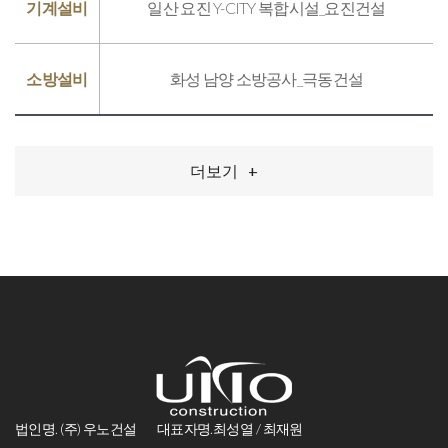
기계설비
일산 요진 Y-CITY 복합시설_요진건설
소방설비
화성 남양 소방공사_극동건설
더보기
+
법인명. (주) 우노건설
대표자명.최성열 / 최재원