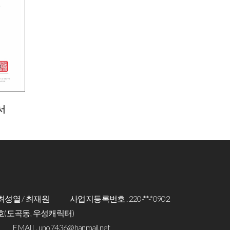
서
최성열 / 최재원
사업지등록번호 . 220-**-*0902
3호(도곡동, 우성캐릭터)
EMAIL. uno7436@hanmail.net