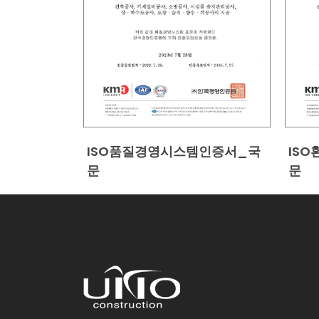
ISO품질경영시스템인증서_국
IS
문
문