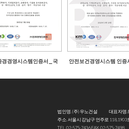
O환경경영시스템인증서_국
안전보건경영시스템 인증
법인명. (주) 우노건설
대표자명.
주소. 서울시 강남구 언주로 118,190
TEL. 02-575-7436 FAX. 02-575-7498