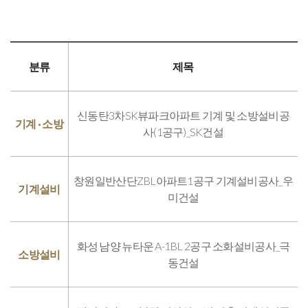
분류
제목
신동탄3차SK뷰파크아파트 기계 및 소방설비공
기계 · 소방
사(1공구)_SK건설
창원일반산단ZBL아파트1공구 기계설비공사_우
기계설비
미건설
화성 남양 뉴타운 A-1BL 2공구 소화설비공사_극
소방설비
동건설