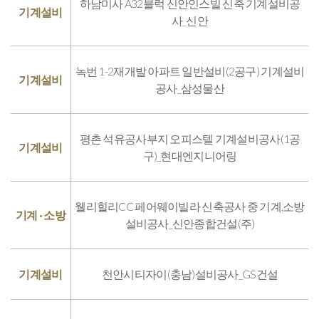
하남미사 A32블럭 신안인스빌 신축 기계설비공
기계설비
사_신안
녹번 1-2재개발 아파트 일반설비(2공구) 기계설비
기계설비
공사_삼성물산
평촌 석유공사부지 오피스텔 기계설비공사(1공
기계설비
구)_현대엔지니어링
웰리힐리CC 페어웨이빌라 신축공사 중 기계,소방
기계 · 소방
설비공사_신안종합건설(주)
기계설비
천안시티자이(충남)설비공사_GS건설